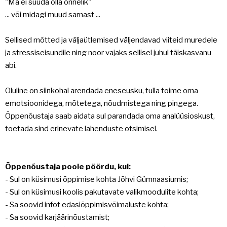
"Ma ei suuda olla õnnelik"
... või midagi muud sarnast ...
Sellised mõtted ja väljaütlemised väljendavad viiteid muredele
ja stressiseisundile ning noor vajaks sellisel juhul täiskasvanu
abi.
Oluline on siinkohal arendada eneseusku, tulla toime oma
emotsioonidega, mõtetega, nõudmistega ning pingega.
Õppenõustaja saab aidata sul parandada oma analüüsioskust,
toetada sind erinevate lahenduste otsimisel.
Õppenõustaja poole pöördu, kui:
- Sul on küsimusi õppimise kohta Jõhvi Gümnaasiumis;
- Sul on küsimusi koolis pakutavate valikmoodulite kohta;
- Sa soovid infot edasiõppimisvõimaluste kohta;
- Sa soovid karjäärinõustamist;