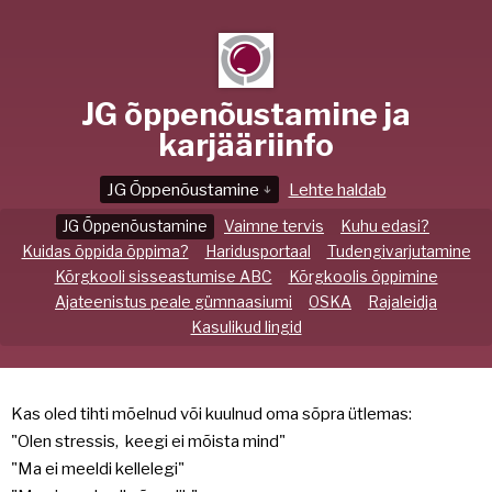
JG õppenõustamine ja
karjääriinfo
JG Õppenõustamine
Lehte haldab
↓
JG Õppenõustamine
Vaimne tervis
Kuhu edasi?
Kuidas õppida õppima?
Haridusportaal
Tudengivarjutamine
Kõrgkooli sisseastumise ABC
Kõrgkoolis õppimine
Ajateenistus peale gümnaasiumi
OSKA
Rajaleidja
Kasulikud lingid
Kas oled tihti mõelnud või kuulnud oma sõpra ütlemas:
"Olen stressis, keegi ei mõista mind"
"Ma ei meeldi kellelegi"