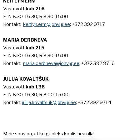
KEITLYN ERM
Vastuvõtt
kab 216
E-N 8.30-16.30; R 8:30-15:00
Kontakt:
keitlyn.erm@johvig.ee
; +372 392 9717
MARIA DERBNEVA
Vastuvõtt
kab 215
E-N 8.30-16.30; R 8:30-15:00
Kontakt:
maria.derbneva@johvig.ee
; +372 392 9716
JULIJA KOVALTŠUK
Vastuvõtt
kab 138
E-N 8:30-16:30; R 8:00-15:00
Kontakt:
julija.kovaltsuk@johvig.ee
; +372 392 9714
Meie soov on, et kõigil oleks koolis hea olla!