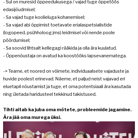
- Sul on muresid õppeedukusega / vajad tuge õppetöös
edasijõudmisel;
- Sa vajad tuge koolieluga kohanemisel;
- Sa vajad abi õppimist toetavate erialaspetsialistide
(logopeed, psühholoog jms) leidmisel või nende poole
pöördumisel;
- Sa soovid lihtsalt kellegagi rääkida ja olla ära kuulatud.
- Õppenõustaja on avatud ka koostööks lapsevanematega.
-> Teame, et noored on võimete, individuaalsete vajaduste ja
huvide poolest erinevad. Näeme, et paljud neist vajavad eri
eluetapil nõustamist ja tuge, et oma potentsiaali ära kasutada
ning ületada haridusteel tekkinud takistused.
Tihti aitab ka juba oma mõtete, probleemide jagamine.
Ära jää oma murega üksi.